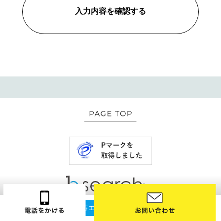
入力内容を確認する
個人情報保護管理者：江口 一真
所属：株式会社bサーチ
連絡先：https://www.bsearch.co.jp/contact/ 03-
6721-5113
3．個人情報の利用目的
当社が個人情報並を収集・利用する目的，及び保有個人
データを利用する目的は，以下のとおりです。
（1）当社の各事業に関するお問い合わせ、お申込みの
方の個人情報は、お問い合わせにお答えする及びサービ
スのご提供、ご契約に付随する各業務、報酬管理への利
用、ご要望のあった資料などをお送りするため
（2）ご要望いただいたお打合せの実施、それにかかる
ご連絡、付随するアフターサービスのため
4．個人情報の取扱いの委託
対応エリア：全国対応