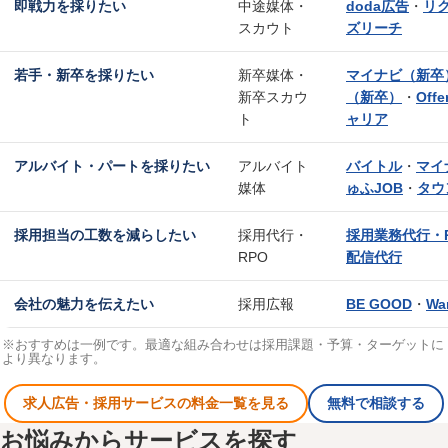
即戦力を採りたい
中途媒体・
doda広告
・
リク
スカウト
ズリーチ
若手・新卒を採りたい
新卒媒体・
マイナビ（新卒
新卒スカウ
（新卒）
・
Offe
ト
ャリア
アルバイト・パートを採りたい
アルバイト
バイトル
・
マイ
媒体
ゅふJOB
・
タウ
採用担当の工数を減らしたい
採用代行・
採用業務代行・
RPO
配信代行
会社の魅力を伝えたい
採用広報
BE GOOD
・
Wa
※おすすめは一例です。最適な組み合わせは採用課題・予算・ターゲットに
より異なります。
求人広告・採用サービスの料金一覧を見る
無料で相談する
お悩みからサービスを探す