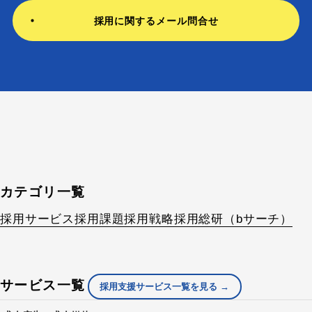
ない場合、お問い合わせへの回答、資料送付、サービスのご
採用に関するメール問合せ
案内等を適切に行えない場合があります。
8．お問い合わせ窓口
お問い合わせは、下記の窓口までお願いいたします。
株式会社bサーチ 個人情報に関するお問い合わせ窓口
住所：〒162-0818 東京都新宿区築地町4 神楽坂テクノス3階
電話：03-6721-5113
お問い合わせフォーム：https://www.bsearch.co.jp/contact/
カテゴリ一覧
採用サービス
採用課題
採用戦略
採用総研（bサーチ）
サービス一覧
採用支援サービス一覧を見る →