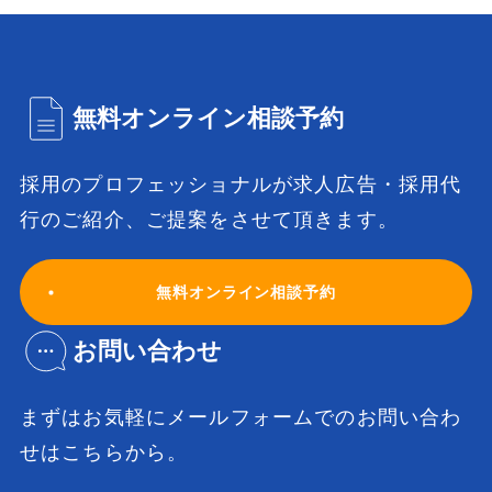
ため、業務の一部を外部に委託する場合があります。業務委
託先に対しては、個人情報を預けることがあります。この場
合、個人情報を適切に取り扱っていると認められる委託先を
選定し、契約等において個人情報の適正管理・機密保持な
ど、個人情報の漏えい防止に必要な事項を取り決め、適切な
無料オンライン相談予約
管理を実施いたします。
6．保有個人データ及び第三者提供記録の開示等に
採用のプロフェッショナルが
求人広告・採用代
ついて
行のご紹介、ご提案をさせて頂きます。
当社は、ご本人から保有個人データの利用目的の通知、開
示、内容の訂正、追加又は削除、利用の停止、消去、第三者
への提供の停止、又は第三者提供記録の開示を求められた場
無料オンライン相談予約
合、法令に基づき、遅滞なく対応いたします。
開示等のご請求がある場合は、下記のお問い合わせ窓口まで
ご連絡ください。請求に必要な手順の説明及び申請書類等を
お問い合わせ
ご案内いたします。
まずはお気軽にメールフォームでの
お問い合わ
7．個人情報提供の任意性について
せはこちらから。
お客様が当社に個人情報を提供されるかどうかは、お客様の
任意によるものです。ただし、必要な項目をご提供いただけ