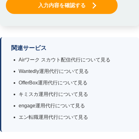
3．個人情報の利用目的
当社が個人情報を収集・利用する目的、及び保有個人データ
を利用する目的は、以下のとおりです。
（1）当社の各事業に関するお問い合わせ、お申込みへの回
答のため
（2）当社サービスのご案内、資料送付、ご提案のため
関連サービス
（3）ご要望いただいたお打合せの実施、及びそれにかかる
ご連絡のため
Airワーク スカウト配信代行について見る
（4）サービスの提供、ご契約に付随する各種業務、関連す
るアフターサービスのため
Wantedly運用代行について見る
（5）新商品や新たなサービスのご案内のため
OfferBox運用代行について見る
4．個人情報の第三者提供について
キミスカ運用代行について見る
当社は、法令に基づく場合を除き、ご本人の同意なく取得し
engage運用代行について見る
た個人情報を第三者に提供することはありません。
エン転職運用代行について見る
5．個人情報の取扱いの委託
当社は、事業運営上、お客様により良いサービスを提供する