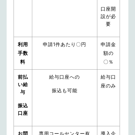
口座開
設が必
要
利用
申請1件あたり〇円
申請金
手数
額の
料
〇％
前払
給与口座への
給与口
い給
座のみ
振込も可能
与
振込
口座
お問
専用コールセンター有
導入企