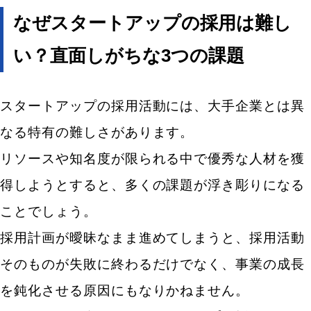
自社の事業フェーズに合った採用計画を立てる
なぜスタートアップの採用は難し
給与や待遇以外の「働く魅力」を明確に伝える
い？直面しがちな3つの課題
経営層が自ら採用活動にコミットする
候補者体験（採用CX）を向上させ志望度を高める
スタートアップの採用活動には、大手企業とは異
スタートアップにおすすめの採用手法6選
なる特有の難しさがあります。
社員の紹介で信頼できる人材と出会うリファラル採
リソースや知名度が限られる中で優秀な人材を獲
用
得しようとすると、多くの課題が浮き彫りになる
企業から直接アプローチするダイレクトリクルーテ
ことでしょう。
ィング
採用計画が曖昧なまま進めてしまうと、採用活動
SNSを活用して潜在層にリーチするソーシャルリク
ルーティング
そのものが失敗に終わるだけでなく、事業の成長
自社の魅力を伝える採用サイトやオウンドメディア
を鈍化させる原因にもなりかねません。