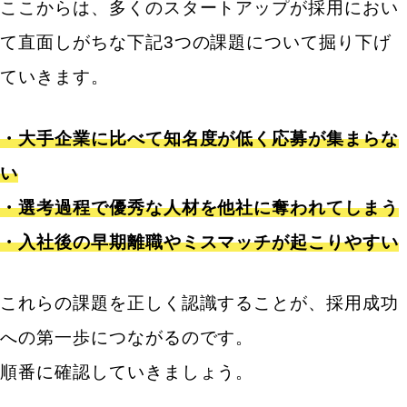
ここからは、多くのスタートアップが採用におい
採用のプロに依頼する人材紹介（エージェント）
て直面しがちな下記3つの課題について掘り下げ
採用代行（RPO）サービスでリソース不足を解消す
る
ていきます。
採用活動を加速させるための情報発信のコツ
・大手企業に比べて知名度が低く応募が集まらな
会社のビジョンや事業の将来性を積極的に発信する
い
社員インタビューでリアルな働き方やカルチャーを
・選考過程で優秀な人材を他社に奪われてしまう
伝える
・入社後の早期離職やミスマッチが起こりやすい
ブログやSNSで日々の活動を発信しファンを増やす
スタートアップの採用担当者に求められる3つのスキ
これらの課題を正しく認識することが、採用成功
ル
への第一歩につながるのです。
社内外の関係者を巻き込む調整力
順番に確認していきましょう。
候補者の心をつかむ高いコミュニケーション能力