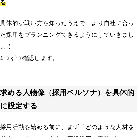
人気のキーワード
る
エン転職・engage
採用戦略・採用設計
具体的な戦い方を知ったうえで、より自社に合っ
採用課題・改善
採用目標・効果改善
た採用をプランニングできるようにしていきまし
求人票・求人原稿
ょう。
面接・選考・応募者対応
新卒採用
1つずつ確認します。
中途採用
採用広報・採用マーケティング
Indeed・Indeed PLUS
求人広告・求人媒体
求める人物像（採用ペルソナ）を具体的
採用支援・採用代行
に設定する
採用活動を始める前に、まず「どのような人材を