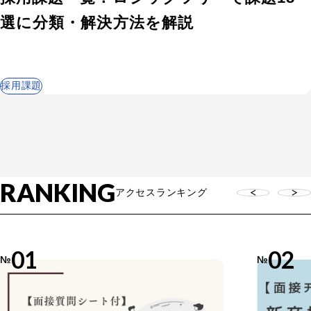
選に分類・解決方法を解説
検索する
採用課題
人気のキーワード
エン転職・engage
採用戦略・採用設計
採用課題・改善
採用目標・効果改善
RANKING
アクセスランキング
求人票・求人原稿
面接・選考・応募者対応
新卒採用
中途採用
01
02
採用広報・採用マーケティング
№
№
Indeed・Indeed PLUS
求人広告・求人媒体