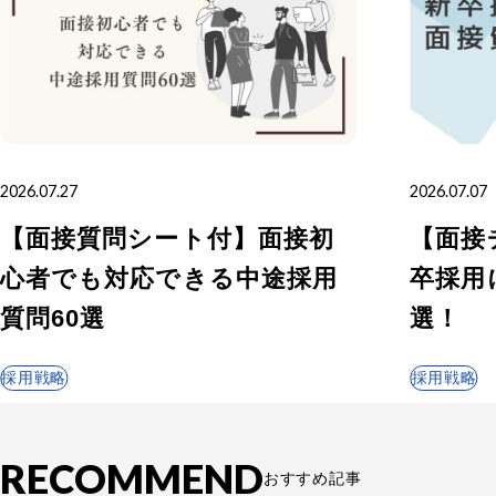
採用支援・採用代行
2026.07.27
2026.07.07
【面接質問シート付】面接初
【面接
心者でも対応できる中途採用
卒採用
質問60選
選！
採用戦略
採用戦略
RECOMMEND
おすすめ記事