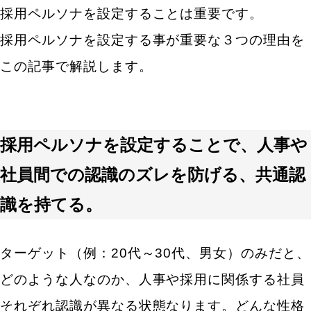
採用ペルソナを設定することは重要です。
採用ペルソナ設定事例3選 ｜営業｜ドライバー｜IT
採用ペルソナを設定する事が重要な３つの理由を
エンジニア｜
この記事で解説します。
採用ペルソナ設定事例｜ 通信業界 営業職 BtoB
営業職
採用ペルソナ設定事例｜ タクシー業界 ドライバ
ー職
採用ペルソナを設定することで、人事や
採用ペルソナ設定事例｜ IT業界 ITエンジニア職
社員間での認識のズレを防げる、共通認
採用ぺルソナ作り方手順 自社のビジョン背景の整理
識を持てる。
から採用条件の洗い出し
自社のビジョンやミッション、背景の整理
ターゲット（例：20代～30代、男女）のみだと、
募集職種の職務内容、必須条件、任意条件洗い出し
どのような人なのか、人事や採用に関係する社員
採用ターゲットを明らかにする。
それぞれ認識が異なる状態なります。どんな性格