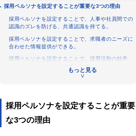
採用ペルソナを設定することが重要な3つの理由
採用ペルソナを設定することで、人事や社員間での
認識のズレを防げる、共通認識を持てる。
採用ペルソナを設定することで、求職者のニーズに
合わせた情報提供ができる。
採用ペルソナを設定することで、採用活動の効率
化、採用プロセス短縮改善ができる。
もっと見る
∨
採用ぺルソナの設定項目フォーマット・テンプレート
の紹介
採用ペルソナテンプレート（文章、コピペでご利用
採用ペルソナを設定することが重要
できます。）
な3つの理由
採用ペルソナテンプレート ダウンロード
中途採用・新卒採用のペルソナの違い