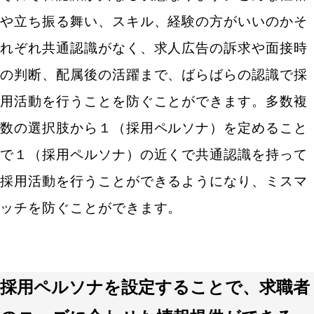
人物像を設定する参考キーワードと人物特性を考え
や立ち振る舞い、スキル、経験の方がいいのかそ
る参考特性
れぞれ共通認識がなく、求人広告の訴求や面接時
【場面別】採用ペルソナの活用法
の判断、配属後の活躍まで、ばらばらの認識で採
用活動を行うことを防ぐことができます。多数複
採用媒体を選定する時に活用する
数の選択肢から１（採用ペルソナ）を定めること
PVとエントリー数の目標を決める時に活用する
で１（採用ペルソナ）の近くで共通認識を持って
求人広告のキーワードを選定する時に活用する
採用活動を行うことができるようになり、ミスマ
求人広告の写真を選定する時に活用する
ッチを防ぐことができます。
社内で採用の協力を仰ぐ時に活用する
採用ペルソナを設定することで、求職者