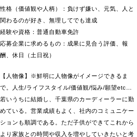
性格（価値観や人柄）：負けず嫌い、元気、人と
関わるのが好き、無理してでも達成
カテゴリから記事を検索
経験や資格：普通自動車免許
応募企業に求めるもの：成果に見合う評価、報
酬、休日（土日祝）
検索する
【人物像】※鮮明に人物像がイメージできるま
人気のキー
で。人生/ライフスタイル/価値観/悩み/願望etc…
エン転職・engage
採用戦略・採用設計
若いうちに結婚し、千葉県のカーディーラーに勤
採用目標・効果改善
求人票・求人原稿
新卒採用
中途採用
採用広報・採用マー
めている。営業成績もよく、社内のコミュニケー
Indeed・Indeed PLUS
求人広告・求人媒体
ションも順調である。ただ子供ができてこれから
より家族との時間や収入を増やしていきたいと考