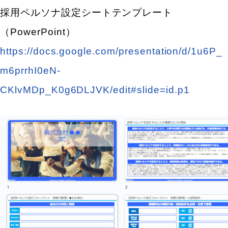
採用ペルソナ設定シートテンプレート
（PowerPoint）
https://docs.google.com/presentation/d/1u6P_
m6prrhI0eN-
CKlvMDp_K0g6DLJVK/edit#slide=id.p1