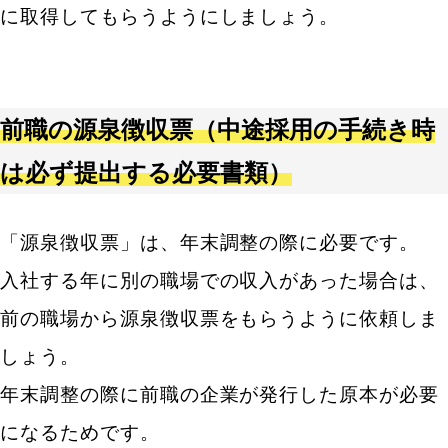
人気のキーワード
に取得してもらうようにしましょう。
エン転職・engage
採用戦略・採用設計
採用課題・改善
採用目標・効果改善
前職の源泉徴収票（中途採用の手続き時
求人票・求人原稿
面接・選考・応募者対応
新卒採用
は必ず提出する必要書類）
中途採用
採用広報・採用マーケティング
「源泉徴収票」は、年末調整の際に必要です。
Indeed・Indeed PLUS
求人広告・求人媒体
入社する年に別の職場での収入があった場合は、
採用支援・採用代行
前の職場から源泉徴収票をもらうように依頼しま
しょう。
年末調整の際に前職の企業が発行した原本が必要
になるためです。