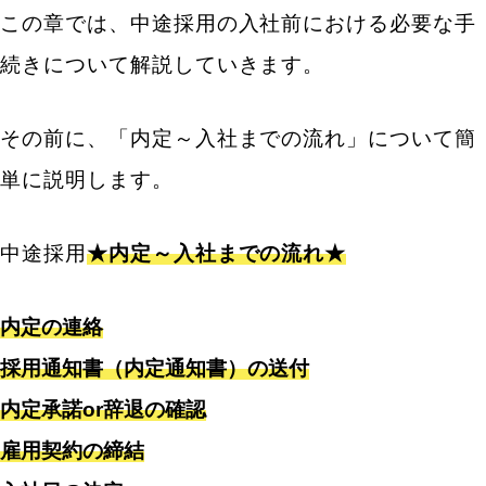
この章では、中途採用の入社前における必要な手
採用通知書(内定通知書)
続きについて解説していきます。
労働者名簿・賃金台帳・出勤簿などの必要書類
メールアドレスの発行・アカウント作成や制服・社
その前に、「内定～入社までの流れ」について簡
用PCなどの備品準備
単に説明します。
入社時に準備する備品
入社初日の流れの打ち合わせ
中途採用
★内定～入社までの流れ★
中途採用の入社手続き【後編】
内定の連絡
事前に入社決定時に依頼した必要書類の回収
採用通知書（内定通知書）の送付
入社後に回収する必要書類の一覧
内定承諾or辞退の確認
就業規則・社内ルールについて
雇用契約の締結
経費・交通費の登録