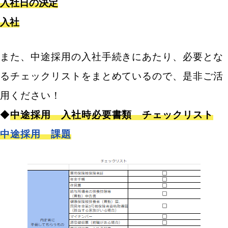
入社日の決定
中途採用の入社手続き★採用後早めに行うべきこと
入社
社会保険（雇用開始〜5日以内に届出）
また、中途採用の入社手続きにあたり、必要とな
雇用保険（被保険者となった日の属する月の翌月 10
日までに届出）
るチェックリストをまとめているので、是非ご活
住民税（なるべく早く）
用ください！
中途採用の採用手続き★+αで入社前のリマインドメー
◆
中途採用 入社時必要書類 チェックリスト
ルをするとさらに良い！感謝を伝え、信頼関係を築い
中途採用 課題
ておく
中途採用の入社手続きの内容や必要書類 まとめ