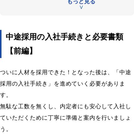
もっと見る
扶養親族の有無・必要書類の取得（中途採用手続き
∨
時は多数）
前職の源泉徴収票（中途採用の手続き時は必ず提出
する必要書類）
中途採用の入社手続きと必要書類
給与所得者異動届出書
【前編】
給与所得扶養控除等申告書の記載依頼
給与振込先口座情報（給与振込同意書）
ついに人材を採用できた！となった後は、「中途
雇用保険被保険者証
採用の入社手続き」を進めていく必要がありま
中途採用 入社手続きの必須書類とそれ以外の必要
す。
書類
無駄な工数を無くし、内定者にも安心して入社し
中途採用の入社手続き★会社が準備しておく必要書
類
ていただくために丁寧に準備と案内を行いましょ
う。
雇用契約書