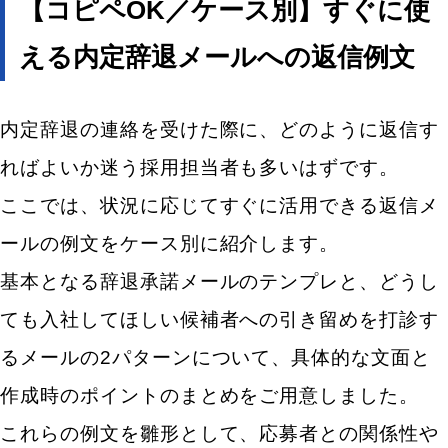
人気のキーワード
【コピペOK／ケース別】すぐに使
エン転職・engage
える内定辞退メールへの返信例文
採用戦略・採用設計
採用課題・改善
採用目標・効果改善
内定辞退の連絡を受けた際に、どのように返信す
求人票・求人原稿
面接・選考・応募者対応
新卒採用
ればよいか迷う採用担当者も多いはずです。
中途採用
ここでは、状況に応じてすぐに活用できる返信メ
採用広報・採用マーケティング
ールの例文をケース別に紹介します。
Indeed・Indeed PLUS
求人広告・求人媒体
基本となる辞退承諾メールのテンプレと、どうし
採用支援・採用代行
ても入社してほしい候補者への引き留めを打診す
るメールの2パターンについて、具体的な文面と
作成時のポイントのまとめをご用意しました。
これらの例文を雛形として、応募者との関係性や