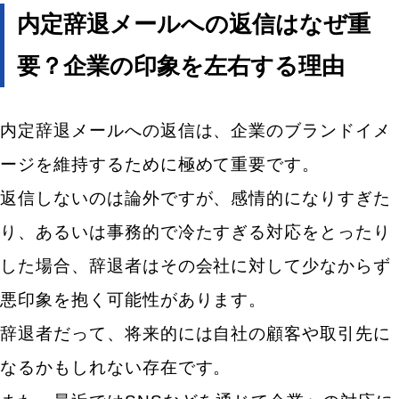
【コピペOK／ケース別】すぐに使える内定辞退メー
内定辞退メールへの返信はなぜ重
ルへの返信例文
要？企業の印象を左右する理由
【例文】内定辞退を承諾する場合の返信メール
承諾メールで好印象を残すための作成ポイント
内定辞退メールへの返信は、企業のブランドイメ
【例文】内定辞退者を引き留めたい場合の返信メー
ージを維持するために極めて重要です。
ル
返信しないのは論外ですが、感情的になりすぎた
引き留めメールで応募者の気持ちを動かす作成ポイ
ント
り、あるいは事務的で冷たすぎる対応をとったり
した場合、辞退者はその会社に対して少なからず
今後のために！内定辞退を未然に防ぐ3つの採用戦略
悪印象を抱く可能性があります。
選考過程で自社の魅力を効果的にアピールする
辞退者だって、将来的には自社の顧客や取引先に
会社の良い面だけでなく、課題も正直に開示する
なるかもしれない存在です。
内定から入社までの期間、手厚いフォローで不安を