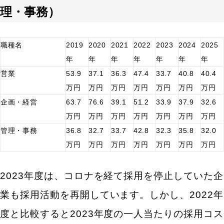
法
理・事務）
一人当たりの採用コスト（内部コスト）を抑える方
法
職種名
2019
2020
2021
2022
2023
2024
2025
一人当たりの採用コスト（採用単価）を抑えるため
年
年
年
年
年
年
年
に、無料、低コストでできる求人方法
営業
53.9
37.1
36.3
47.4
33.7
40.8
40.4
無料で求人情報を提供する（露出アップ・応募単価
万円
万円
万円
万円
万円
万円
万円
削減）
企画・経営
63.7
76.6
39.1
51.2
33.9
37.9
32.6
Googleビジネスプロフィールを活用する（歩留まり
万円
万円
万円
万円
万円
万円
万円
改善）
管理・事務
36.8
32.7
33.7
42.8
32.3
35.8
32.0
採用動画を作成する（歩留まり改善）
万円
万円
万円
万円
万円
万円
万円
採用ピッチ資料を用意する（歩留まり改善）
SNS（インスタ・X（Twitter）を活用する（歩留ま
り改善）
2023年度は、コロナを経て採用を停止していた企
リファラル採用を行う（採用コスト削減）
業も採用活動を再開しています。しかし、2022年
労働市場や他社の求人情報を調査する（応募率改
善）
度と比較すると2023年度の一人当たりの採用コス
採用管理を代行サービスへ依頼する（内部コスト削