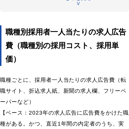
∨
職種別採用単価（コンサルタント・金融・不動産専
門職／公共サービス／ITエンジニア）
職種別採用単価（電気・電子・機械・半導体／建
職種別採用者一人当たりの求人広告
築・土木／医薬・食品・化学・素材／技能工・設
備・配送・農林水産）
費（職種別の採用コスト、採用単
雇用形態別の一人当たりの採用コスト（採用単価）相
価）
場
新卒の採用単価
職種ごとに、採用者一人当たりの求人広告費（転
中途の採用単価
職サイト、折込求人紙、新聞の求人欄、フリーペ
パート・アルバイトの採用単価
ーパーなど）
一人当たりの採用コスト（採用単価）と採用予算の計
【ベース：2023年の求人広告に広告費をかけた職
算式（計算方法）
種がある。かつ、直近1年間の内定者のうち、実
外部コスト