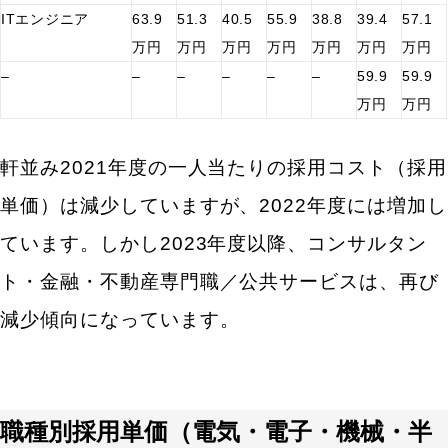
人気のキーワード
ITエンジニア
63.9
51.3
40.5
55.9
38.8
39.4
57.1
エン転職・engage
万円
万円
万円
万円
万円
万円
万円
採用戦略・採用設計
–
–
–
–
–
–
59.9
59.9
採用課題・改善
万円
万円
採用目標・効果改善
求人票・求人原稿
軒並み2021年度の一人当たりの採用コスト（採用
面接・選考・応募者対応
新卒採用
中途採用
単価）は減少していますが、2022年度には増加し
採用広報・採用マーケティング
ています。しかし2023年度以降、コンサルタン
Indeed・Indeed PLUS
求人広告・求人媒体
ト・金融・不動産専門職／公共サービスは、再び
採用支援・採用代行
減少傾向になっています。
職種別採用単価（電気・電子・機械・半