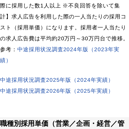
際に採用した数1人以上 ※不良回答を除いて集
内部コスト
計】
求人広告を利用した際の一人当たりの採用コ
採用活動の成功、失敗は一人当たりの採用コスト
スト（採用単価）
になります。採用者一人当たり
「採用単価」で分かる
の求人広告費は平均約20万円～30万円台で推移。
中途採用の採用予算と実績、合計
参考：
中途採用状況調査2024年版（2023年実
従業員数別中途採用予算と中予採用実績
績）
【求人検索エンジン】の採用予算と実績
中途採用状況調査2025年版（2024年実績）
【求人広告】の採用予算と実績
中途採用状況調査2026年版（2025年実績）
【ダイレクトリクルーティング】の採用予算と実績
一人当たりの採用コスト（採用単価）を削減する採用
活動とは？内部コスト、外部コスト別に解説！
職種別採用単価（営業／企画・経営／管
一人当たりの採用コスト（外部コスト）を抑える方