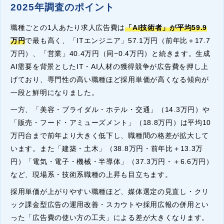
2025年調査のポイント
職種ごとの1人あたり求人広告費は
「AI技術者」が平均59.9
万円
で最も高く、「ITエンジニア」57.1万円（前年比＋17.7
万円）、「営業」40.4万円（同−0.4万円）と続きます。生成
AI需要を背景としたIT・AI人材の獲得競争が広告費を押し上
げており、専門性の高い職種ほど採用単価が高くなる傾向が
一段と鮮明になりました。
一方、「美容・ブライダル・ホテル・交通」（14.3万円）や
「販売・フード・アミューズメント」（18.8万円）は平均10
万円台まで前年より大きく低下し、職種間の格差が拡大して
います。また「建築・土木」（38.8万円・前年比＋13.3万
円）「電気・電子・機械・半導体」（37.3万円・＋6.6万円）
など、現場系・技術系職種の上昇も目立ちます。
採用単価が上がりやすい職種ほど、媒体選定の見直し・クリ
ック課金型広告の運用改善・スカウトや採用広報の併用とい
った「広告費の使い方の工夫」による差が大きくなります。