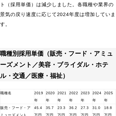
ト（採用単価）は減少しました。各職種や業界の
減・歩留まり改善）
採用人数を圧縮する（離職数を下げる）
景気の戻り速度に応じて2024年度は増加していま
一人当たりの採用コスト（採用単価）職種別一覧！採
す。
用予算やコスト削減方法も解説まとめ
一人当たりの採用コスト（採用単価）最適化採用サ
ポートなら株式会社bサーチ！
職種別採用単価（販売・フード・アミュ
採用コストのよくある質問
ーズメント／美容・ブライダル・ホテ
ル・交通／医療・福祉）
職種名
2019
2020
2021
2022
2023
2024
2025
年
年
年
年
年
年
年
販売・フード・ア
45.4
35.7
23.3
36.2
27.3
31.0
18.8
ミューズメント
万円
万円
万円
万円
万円
万円
万円