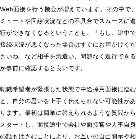
Web面接を行う機会が増えています。その中で、
中途採用面接において、気を付けたい面接質問
ミュートや回線状況などの不具合でスムーズに進
思想・信条・出生地・家族の職業などに関わる面接
行ができなくなるということも。「もし、途中で
質問
尊敬している人物は誰ですか？
接続状況が悪くなった場合はすぐにお声がけくだ
信仰している宗教は？
さいね」など相手を気遣い、問題なく進行できる
選挙には行きましたか？
出身地はどちらですか。
か事前に確認すると良いです。
家族構成を教えてください。
男女雇用機会均等法に抵触する可能性がある面接質
転職希望者が緊張した状態で中途採用面接に臨む
問
結婚や出産後も働き続けようと思っていますか？
と、自分の思いを上手く伝えられない可能性があ
身長や体重を教えてください。
ります。最初は簡単に答えられるような質問から
中途採用の面接質問だけで失敗をしないための心得
スタートし、面接途中で会社や面接官や人事自身
の話もはさむことにより、お互いの自己開示や相
中途採用の面接質問に対する内容よりも、回答の仕