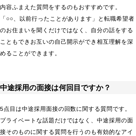
仕事の中で、大きなミスをしたことはありますか？
内容ふまえた質問をするのもおすすめです。
どう乗り越えましたか？
逃げたい・避けたいと思う仕事があった場合はどう
「○○、以前行ったことがあります」と転職希望者
取り組みますか？
のお住まいを聞くだけではなく、自分の話をする
ストレス発散法や気分転換の方法はありますか？
こともできお互いの自己開示ができ相互理解を深
グローバル・語学力
キーワードから記事を検索
語学レベルを教えてください。
めることができます。
グローバルで活躍する人材に求められる力は何だと
思いますか？
海外転勤の機会があればチャレンジしますか？
カテゴリから記事を検索
中途採用の面接は何回目ですか？
キャリアや働き方など希望を聞くための中途採用の面
接質問
数年後（3～5年後）のキャリアビジョンがあれば教
5点目は中途採用面接の回数に関する質問です。
えてください。
プライベートな話題だけではなく、中途採用の面
検索する
将来、仕事で絶対に成し遂げたいことはあります
接そのものに関する質問を行うのも有効的なアイ
か？