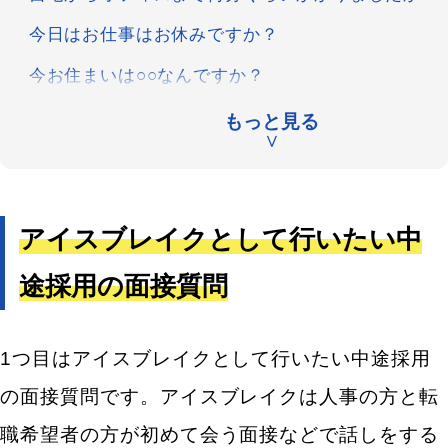
今日はお仕事はお休みですか？
今お住まいは○○なんですか？
中途採用の面接は何回目ですか？
もっと見る
∨
（オンラインの場合）私の声は聞こえていますか？
画面は見えていますか？
経歴・スキルを確認するための中途採用の面接質問
アイスブレイクとして行いたい中
○○さんの自己紹介をお願いします。
途採用の面接質問
職務経歴について、教えてください。
今までの経験で、弊社で活かせると考える経験やス
1つ目はアイスブレイクとして行いたい中途採用
キルを教えてください。
の面接質問です。アイスブレイクは人事の方と転
性格や人間性を知るための中途採用の面接質問
職希望者の方が初めて会う面接などで話しをする