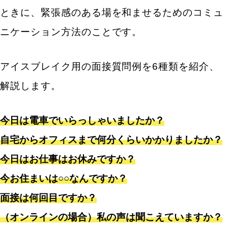
ときに、緊張感のある場を和ませるためのコミュ
あなたの長所と短所を教えてください。
ニケーション方法のことです。
周りの方はあなたをどのように評価していますか？
熱中している趣味はありますか？
アイスブレイク用の面接質問例を6種類を紹介、
休日は何をして過ごすことが多いですか？
解説します。
転職理由・前職に関する中途採用の面接質問
今日は電車でいらっしゃいましたか？
転職を考えたきっかけや、経緯を教えてください。
自宅からオフィスまで何分くらいかかりましたか？
今まで仕事をしてきた中で、1番頑張ったことや成
果を教えてください。
今日はお仕事はお休みですか？
仕事において、目標や課題としていることはありま
今お住まいは○○なんですか？
したか？
面接は何回目ですか？
仕事をする上での、自身の強みや長所を教えてくだ
（オンラインの場合）私の声は聞こえていますか？
さい。