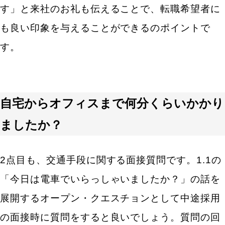
問例
す」と来社のお礼も伝えることで、転職希望者に
なぜ未経験の仕事にチャレンジしようと考えたか
教えてください。
も良い印象を与えることができるのポイントで
はじめは研修期間からスタートしますが、問題あり
す。
ませんか？
将来、チャレンジしたい仕事や業務はありますか？
初めての転職になる転職希望者の方向けの中途採用
面接質問例
自宅からオフィスまで何分くらいかかり
転職をせず、社内で部署異動などをするなどの方法
は検討されましたか？
ましたか？
初めての転職で不安に感じる部分はありますか？
これまで新しい環境にはどのようにフィットされま
2点目も、交通手段に関する面接質問です。1.1の
したか？
「今日は電車でいらっしゃいましたか？」の話を
転職回数が多い方向けの中途採用面接質問例
転職回数が多い理由は何ですか？
展開するオープン・クエスチョンとして中途採用
転職する中で、仕事選びで一貫している軸はありま
の面接時に質問をすると良いでしょう。質問の回
すか？