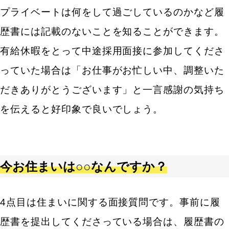
リーダーとして、プロジェクトや業務に取り組んだ
プライベートは何をして過ごしているのかなど履
経験はありますか？
歴書には記載のないことを知ることができます。
リーダーに必要な要件はありますか？
あなたがリーダーになった場合、チームのモチベー
有給休暇をとって中途採用面接に参加してくださ
ションをどのように維持しますか？
っていた場合は「お仕事がお忙しい中、調整いた
チームワークに関する中途採用面接質問例
だきありがとうございます」と一言感謝の気持ち
チームワークを発揮したエピソードはありますか？
チームでの業務をスムーズに進めるためには何が必
を伝えると好印象で良いでしょう。
要だと思いますか？
チームのモチベーションを上げるために、どのよう
な行動をとりますか？
これまで一緒に働きにくいと感じた上司やチームメ
今お住まいは○○なんですか？
ンバーはいますか？
ストレス耐性に関する中途採用面接質問例
4点目は住まいに関する面接質問です。事前に履
今まで仕事において1番辛かったことや大変だった
ことを教えてください。
歴書を提出してくださっている場合は、履歴書の