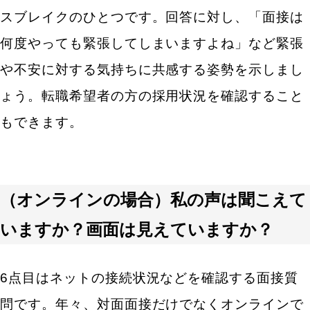
人気のキーワード
スブレイクのひとつです。回答に対し、「面接は
エン転職・engage
希望年収はありますか？
採用戦略・採用設計
何度やっても緊張してしまいますよね」など緊張
残業や休日出勤は、どの程度許容できますか？
採用課題・改善
や不安に対する気持ちに共感する姿勢を示しまし
採用目標・効果改善
懇親会や社内イベントへの参加は大丈夫ですか？
ょう。転職希望者の方の採用状況を確認すること
求人票・求人原稿
面接・選考・応募者対応
新卒採用
転職時期に関する中途採用の面接質問
もできます。
中途採用
入社可能時期はいつになりますか？
採用広報・採用マーケティング
Indeed・Indeed PLUS
他に受けている企業はありますか？
求人広告・求人媒体
（オンラインの場合）私の声は聞こえて
採用支援・採用代行
逆質問 中途採用の面接質問
いますか？画面は見えていますか？
最後に、何か質問したいことや確認したいことはあ
りますか？
6点目はネットの接続状況などを確認する面接質
何か言い残したことや、PRしたいことがあればお願
いします。
問です。年々、対面面接だけでなくオンラインで