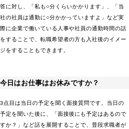
仕事がつまらないと感じたときは、どのように乗り
答に対し、「私も○分くらいかかります」、「当
越えますか？
社の社員は通勤に○分かかっていますよ」など実
ブランクがある方向けの中途採用面接質問例
際に企業で働いている人事や社員の通勤時間の話
仕事にブランクがありますが、その理由を教えてく
をすることで、転職希望者の方も入社後のイメー
ださい。
ジをすることもできます。
ブランク期間は何をされていましたか？
求められる職務要件別の中途採用の面接質問
仕事への姿勢・前向きさに関する中途採用面接質問
今日はお仕事はお休みですか？
例
仕事をする上で大切にしていることはありますか？
○○さんにとって、仕事とは何ですか？
3点目は当日の予定を聞く面接質問です。当日の
仕事の中で感じる喜び・やりがいは何ですか？
予定を聞いた後に、「面接後にも予定はあるので
リーダーシップ・マネジメント力に関する中途採用
すか？」など話を展開することで、普段求職者が
面接質問例