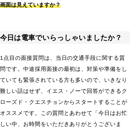
画面は見えていますか？
志望動機・企業についての中途採用の面接質問
弊社を志望した理由を教えてください。
転職先を選ぶ上で、何を重視していますか？
今日は電車でいらっしゃいましたか？
弊社に入社した際に、どんなことにチャレンジした
いですか？
1点目の面接質問は、当日の交通手段に関する質
我々の業界は、今後どうなっていくと思いますか？
問です。中途採用面接の最初は、対策や準備をし
弊社のビジョンのどのような点に共感していただけ
ていても緊張されている方も多いので、いきなり
ますか？
難しい話はせず、イエス・ノーで回答ができるク
他に受けている企業はありますか？
ローズド・クエスチョンからスタートすることが
応募者経歴別の中途採用の面接質問
オススメです。この質問とあわせて「今日はお忙
しい中、お時間をいただきありがとうございま
職種未経験の転職希望者の方向けの中途採用面接質