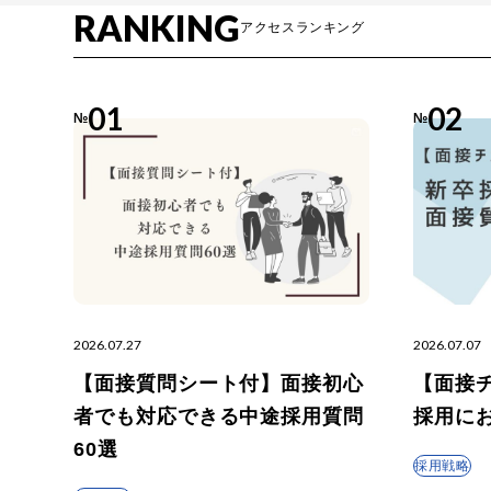
RANKING
アクセスランキング
01
02
№
№
さ
2026.07.27
2026.07.07
【面接質問シート付】面接初心
【面接
者でも対応できる中途採用質問
採用に
60選
採用戦略