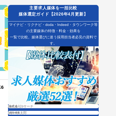
主要求人媒体を一括比較
媒体選定ガイド【2026年4月更新】
マイナビ・リクナビ・doda・Indeed・タウンワーク等
の主要媒体の特徴・料金・効果を
一覧で比較。媒体選びに迷う採用担当者必見の資料で
す。
6
会社名
担当者名