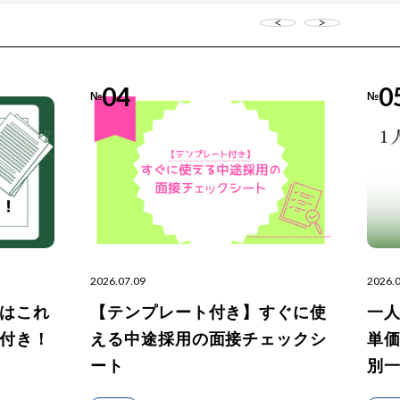
04
0
№
№
2026.07.09
2026.
はこれ
【テンプレート付き】すぐに使
一
付き！
える中途採用の面接チェックシ
単価
ート
別