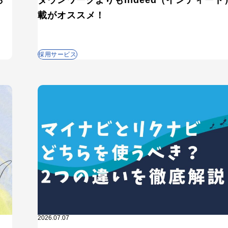
載がオススメ！
検索する
人気のキーワード
設計
採用課題・改善
採用目標・効果改善
求人票・求人原稿
採用サービス
ング
Indeed・Indeed PLUS
求人広告・求人媒体
採用支援・
2026.07.07