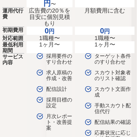
人気のキーワード
円
〜
エン転職・engage
広告費の20％を
月額費用に含む
運用代行
費
目安に個別見積
採用戦略・採用設計
もり
採用課題・改善
0
0
初期費用
円
円
採用目標・効果改善
1職種〜
1職種〜
対応範囲
求人票・求人原稿
1ヶ月〜
1ヶ月〜
最低利用
期間
面接・選考・応募者対応
新卒採用
採用要件の
ターゲット条件
サービス
中途採用
すり合わせ
のすり合わせ
内容
採用広報・採用マーケティング
求人原稿の
スカウト対象者
Indeed・Indeed PLUS
作成・改善
のリスト確認
求人広告・求人媒体
配信設計
スカウト文面作
採用支援・採用代行
成
採用目標の
手動スカウト配
設定
信代行
月次レポー
配信結果の確認
ト・改善提
案
応募状況に応じ