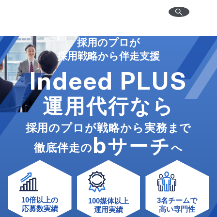
採用のプロが
採用戦略から伴走支援
Indeed PLUS
運用代行なら
採用のプロが戦略から実務まで
b
サーチ
徹底伴走の
へ
10倍以上の
3名チームで
100媒体以上
応募数実績
高い専門性
運用実績