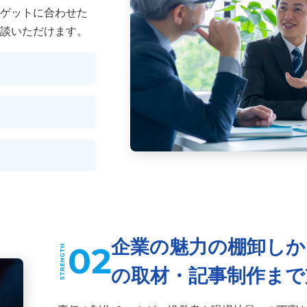
ゲットに合わせた
検索する
談いただけます。
人気のキーワード
設計
採用課題・改善
採用目標・効果改善
求人票・求人原稿
ング
Indeed・Indeed PLUS
求人広告・求人媒体
採用支援・
企業の魅力の棚卸しか
02
の取材・記事制作まで