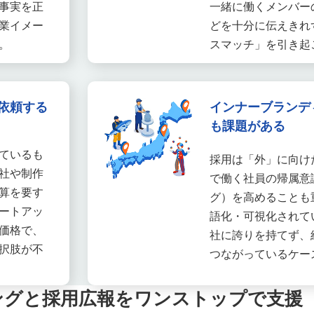
事実を正
一緒に働くメンバー
業イメー
どを十分に伝えきれ
。
スマッチ」を引き起
依頼する
インナーブランデ
も課題がある
ているも
採用は「外」に向け
社や制作
で働く社員の帰属意
算を要す
グ）を高めることも
ートアッ
語化・可視化されて
価格で、
社に誇りを持てず、
択肢が不
つながっているケー
ングと採用広報をワンストップで支援