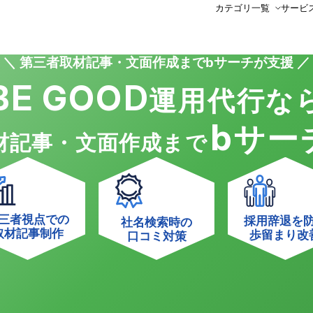
カテゴリ一覧
サービ
第三者取材記事・文面作成までbサーチが支援
BE GOOD
運用代行な
b
サー
材記事・文面作成まで
三者視点での
採用辞退を
社名検索時の
取材記事制作
歩留まり改
口コミ対策