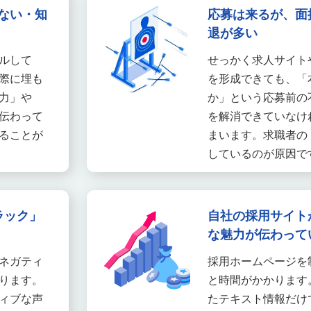
ない・知
応募は来るが、面
退が多い
ルして
せっかく求人サイト
際に埋も
を形成できても、「
力」や
か」という応募前の
伝わって
を解消できていなけ
ることが
まいます。求職者の
しているのが原因で
ラック」
自社の採用サイト
な魅力が伝わって
ネガティ
採用ホームページを
ります。
と時間がかかります
ィブな声
たテキスト情報だけ