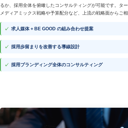
るか、採用全体を俯瞰したコンサルティングが可能です。ター
メディアミックス戦略や予算配分など、上流の戦略面からご相
エン転職・engage
採用戦略・採用
求人媒体 + BE GOOD の組み合わせ提案
中途採用
採用広報・採用マーケティ
採用歩留まりを改善する導線設計
採用ブランディング全体のコンサルティング