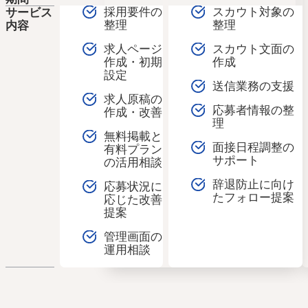
人気のキーワード
採用要件の
スカウト対象の
サービス
エン転職・engage
整理
整理
内容
採用戦略・採用設計
求人ページ
スカウト文面の
採用課題・改善
作成・初期
作成
設定
採用目標・効果改善
送信業務の支援
求人票・求人原稿
求人原稿の
応募者情報の整
作成・改善
面接・選考・応募者対応
新卒採用
理
中途採用
無料掲載と
面接日程調整の
有料プラン
採用広報・採用マーケティング
サポート
の活用相談
Indeed・Indeed PLUS
辞退防止に向け
応募状況に
求人広告・求人媒体
たフォロー提案
応じた改善
採用支援・採用代行
提案
管理画面の
運用相談