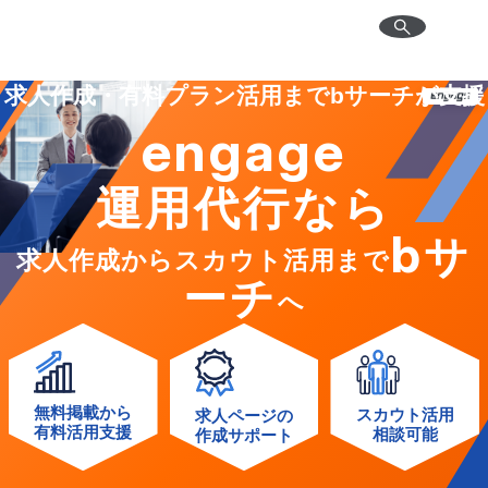
求人作成・有料プラン活用までbサーチが支援
engage
運用代行なら
b
サ
求人作成からスカウト活用まで
ーチ
へ
無料掲載から
スカウト活用
求人ページの
有料活用支援
相談可能
作成サポート