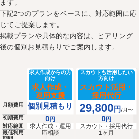
ます。
下記2つのプランをベースに、対応範囲に応
じてご提案します。
掲載プランや具体的な内容は、ヒアリング
後の個別お見積もりでご案内します。
キーワードから記事を検索
求人作成からの方
スカウトも活用したい
向け
方向け
カテゴリから記事を検索
求人作成・
スカウト活用・
運用支援
採用代行
個別見積もり
29,800
月額費用
円
/月〜
0
0
初期費用
円
円
求人作成・運用
スカウト・採用代行
検索する
対応範囲
応相談
1ヶ月
最低利用
期間