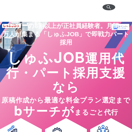
ユーザーの8割以上が正社員経験者。月間169
万人が集まる「しゅふJOB」で即戦力パート
採用
しゅふJOB
運用代
行・パート採用支援
なら
原稿作成から最適な料金プラン選定まで
b
サーチが
まるごと代行