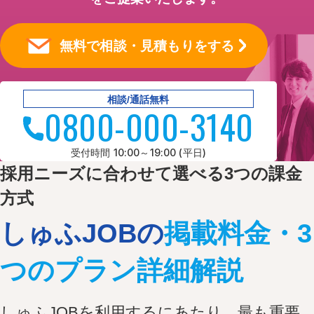
人気のキーワード
エン転職・engage
採用戦略・採用設計
無料で相談・見積もりをする
採用課題・改善
採用目標・効果改善
求人票・求人原稿
相談/通話無料
0800-000-3140
面接・選考・応募者対応
新卒採用
中途採用
受付時間 10:00～19:00 (平日)
採用広報・採用マーケティング
採用ニーズに合わせて選べる3つの課金
Indeed・Indeed PLUS
求人広告・求人媒体
方式
採用支援・採用代行
しゅふJOBの
掲載料金・3
つのプラン詳細解説
しゅふJOBを利用するにあたり、最も重要