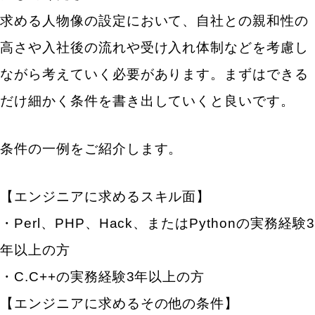
採用サイトや求人広告に出稿をして接点を作る
求める人物像の設定において、自社との親和性の
ダイレクトリクルーティングを活用する
高さや入社後の流れや受け入れ体制などを考慮し
リファラル(社員の友人や知人などからの紹介)を活
ながら考えていく必要があります。まずはできる
用する
だけ細かく条件を書き出していくと良いです。
人材紹介(エージェント)を活用する
ソーシャルリクルーティング(SNS)を活用する
条件の一例をご紹介します。
～ステップ6 ～優秀な人材を見抜き、エンジニアにも
「入りたい」と思ってもらえる面接体制を整える
【エンジニアに求めるスキル面】
・Perl、PHP、Hack、またはPythonの実務経験3
１〜２次面接は必ず現場のエンジニアに入ってもら
う
年以上の方
コーディングテストを導入して効率化を図る
・C.C++の実務経験3年以上の方
優秀なエンジニアかを判断するための適切な質問を
【エンジニアに求めるその他の条件】