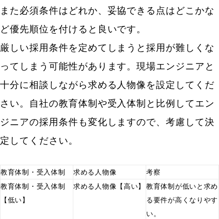
前に認識しておく
また必須条件はどれか、妥協できる点はどこかな
ど優先順位を付けると良いです。
優秀なエンジニアが転職時に企業を評価する3つのポ
イント
厳しい採用条件を定めてしまうと採用が難しくな
どのような企業文化でどのような組織づくりをして
ってしまう可能性があります。現場エンジニアと
いるのか
十分に相談しながら求める人物像を設定してくだ
技術を正当に評価してもらえるかどうか
さい。自社の教育体制や受入体制と比例してエン
柔軟な働き方ができる環境が整っているか
ジニアの採用条件も変化しますので、考慮して決
それでもエンジニアの採用に苦戦している時に見直し
定してください。
たい7つのポイント
採用条件を緩和し、ターゲットを拡大する
教育体制・受入体制
求める人物像
考察
教育体制・受入体制
求める人物像【高い】
教育体制が低いと求め
採用ブランディングを強化しチャネルを拡大する
【低い】
る要件が高くなりやす
人事担当者のエンジニアに関する知識を増やす
い。