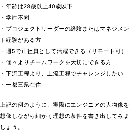
する
・年齢は28歳以上40歳以下
これまでに開発したサービスを教えてください。
使用経験のある言語やサーバーを教えてください。
・学歴不問
今後身に付けたいスキル・知識はありますか。
・プロジェクトリーダーの経験またはマネジメン
経験あるポジションで最も責任範囲が広かったもの
を教えてください。
ト経験がある方
これまでに直面した課題と、どのように解決をして
・週5で正社員として活躍できる（リモート可）
きたかを教えてください。
・個々よりチームワークを大切にできる方
エンジニア採用に成功した企業事例
・下流工程より、上流工程でチャレンジしたい
事例１.新しい採用手法の導入で想定より5倍以上の
・一都三県在住
応募数を獲得できターゲットに合った人材を獲得
事例２.他社との差別化で求職者に自社をアピール
上記の例のように、実際にエンジニアの人物像を
し、ターゲットとしていた若手のエンジニア経験者
の採用に成功
想像しながら細かく理想の条件を書き出してみま
エンジニアの働き方が多様化しているという現実を事
しょう。