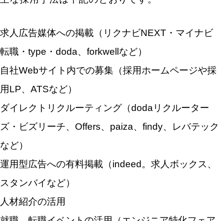
新卒採用
中途採用
採用広報・採用マー
Indeed・Indeed PLUS
求人広告・求人媒体
求人広告媒体への掲載（リクナビNEXT・マイナビ
転職・type・doda、forkwellなど）
自社Webサイト内での募集（採用ホームページや採
用LP、ATSなど）
ダイレクトリクルーティング（dodaリクルーター
ズ・ビズリーチ、Offers、paiza、findy、レバテック
など）
運用型広告への有料掲載（indeed。求人ボックス、
スタンバイなど）
人材紹介の活用
就職、転職イベントの活用（エンジニア特化フェア