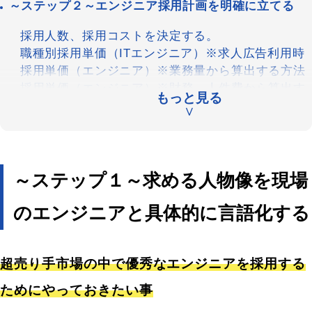
～ステップ２～エンジニア採用計画を明確に立てる
採用人数、採用コストを決定する。
職種別採用単価（ITエンジニア）※求人広告利用時
採用単価（エンジニア）※業務量から算出する方法
採用単価（エンジニア）※財務、人件費から算出す
もっと見る
る方法
∨
採用時期を決定する。
事業計画に基づいて採用時期を決定する。
広告出稿状況や想定応募数から逆算して採用時期を
～ステップ１～求める人物像を現場
決定する。
のエンジニアと具体的に言語化する
採用手法の決定を行う。
エンジニア採用でよく利用される求人広告2選
リクナビNEXT
超売り手市場の中で優秀なエンジニアを採用する
転職サイトtype
ためにやっておきたい事
～ステップ３～３C分析を行い、エンジニアへアピー