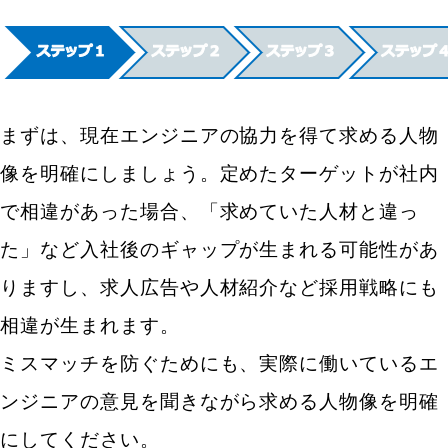
ル出来る強みを考える
市場・顧客（Customer）分析で確認しておきたい項
目例
競合（Competitor）分析で確認しておきたい項目例
まずは、現在エンジニアの協力を得て求める人物
自社（Company）分析で確認しておきたい項目例
像を明確にしましょう。定めたターゲットが社内
で相違があった場合、「求めていた人材と違っ
～ステップ４～優秀なエンジニアに選んでもらえる求
人広告・求人票・自社サイトで公開していく
た」など入社後のギャップが生まれる可能性があ
エンジニアにアピールできる自社の魅力をしっかり
りますし、求人広告や人材紹介など採用戦略にも
と記載する
相違が生まれます。
開発環境を具体的に記載する
ミスマッチを防ぐためにも、実際に働いているエ
～ステップ５～優秀なエンジニアとの接点を出来るだ
ンジニアの意見を聞きながら求める人物像を明確
けたくさん作る
にしてください。