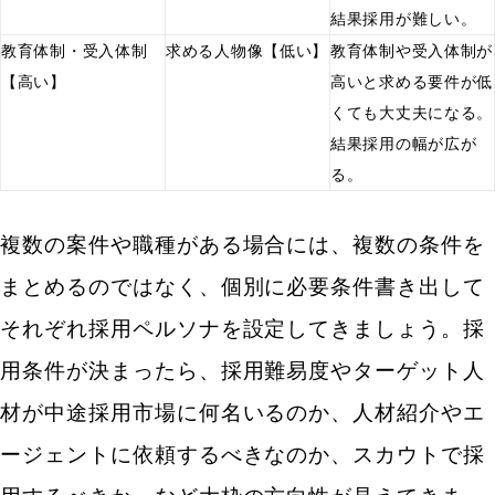
結果採用が難しい。
応募から内定までフローを簡略化し選考スピードを
教育体制・受入体制
求める人物像【低い】
教育体制や受入体制が
上げる
【高い】
高いと求める要件が低
多様な働き方ができる環境を用意する
くても大丈夫になる。
結果採用の幅が広が
社内制度や待遇面などの条件を見直す
る。
外国籍（海外）エンジニアの受け入れ態勢を整備す
る
複数の案件や職種がある場合には、複数の条件を
まとめ
まとめるのではなく、個別に必要条件書き出して
それぞれ採用ペルソナを設定してきましょう。採
用条件が決まったら、採用難易度やターゲット人
材が中途採用市場に何名いるのか、人材紹介やエ
ージェントに依頼するべきなのか、スカウトで採