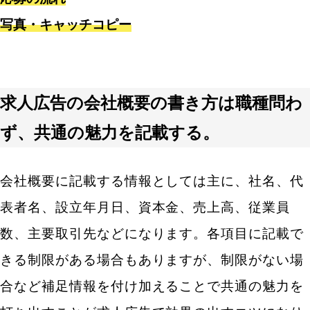
一覧画面に入れる情報は伝えたいことを全て記載す
写真・キャッチコピー
る（できるだけ重複しない）
求人広告で書いてはいけない文言を避けてしっかり
法律を守る
求人広告の書き方はスマートフォンでの見え方に注
求人広告の会社概要の書き方は職種問わ
意する
ず、共通の魅力を記載する。
採用ターゲットを絞りすぎない
キーワードが沢山入っているか確認する
会社概要に記載する情報としては主に、社名、代
求人広告の書き方まとめ
表者名、設立年月日、資本金、売上高、従業員
数、主要取引先などになります。各項目に記載で
きる制限がある場合もありますが、制限がない場
合など補足情報を付け加えることで共通の魅力を