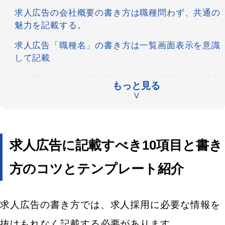
求人広告の会社概要の書き方は職種問わず、共通の
魅力を記載する。
求人広告「職種名」の書き方は一覧画面表示を意識
して記載
「仕事内容」は作業内容ではなく、実現できる成果
もっと見る
を記入し、入社後ギャップを生まないように注意す
∨
る
求人広告「対象の方・応募条件」の書き方は採用タ
ーゲットを絞って記載する
求人広告に記載すべき10項目と書き
「給与」の書き方は正しい給与と給与例にはキャリ
方のコツとテンプレート紹介
アパス（昇給）を記載
勤務地には勤務地と、勤務の可能性がある場所を記
載する
求人広告の書き方では、求人採用に必要な情報を
「勤務時間」には残業時間と実働時間、休憩時間も
抜けもれなく記載する必要があります。