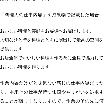
人気のキーワード
エン転職・engage
採用戦略・採用設計
「料理人の仕事内容」を成果物で記載した場合
採用課題・改善
採用目標・効果改善
おいしい料理と笑顔をお客様へお届けします。
求人票・求人原稿
面接・選考・応募者対応
新卒採用
大切なひと時を料理とともに演出して最高の空間を
中途採用
提供します。
採用広報・採用マーケティング
お店全体でおいしい料理を作る為に全員で協力して
Indeed・Indeed PLUS
求人広告・求人媒体
おいしい料理を作ります。
採用支援・採用代行
作業内容だけだと味気ない感じの仕事内容だった
り、本来その仕事が持つ価値ややりがいを訴求す
ることが難しくなりますので、作業のその先に何