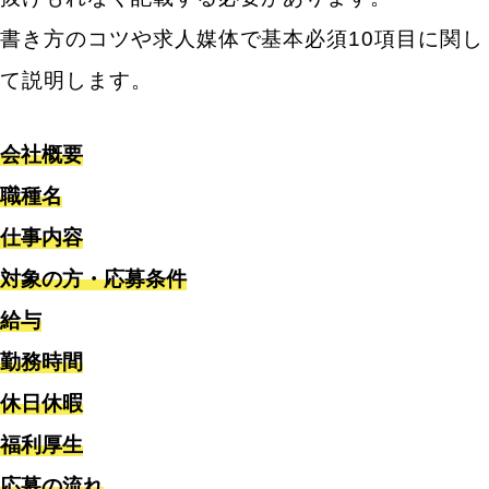
記載する
書き方のコツや求人媒体で基本必須10項目に関し
「休日休暇」にはリアルな情報を記載する
て説明します。
「福利厚生・待遇」の書き方は些細な事でも全て記
載する。
会社概要
「応募の流れ」はある程度の詳細を記載する
職種名
「求人広告の写真とキャッチコピー」はTVCMをイ
仕事内容
メージして作成する
対象の方・応募条件
無料で求人が公開できる優良サービスご紹介！
給与
エンゲージ（engage）
勤務時間
エアワーク
休日休暇
福利厚生
求人広告の書き方で注意すべきポイント5選
応募の流れ