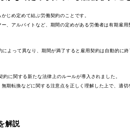
検索する
らかじめ定めて結ぶ労働契約のことです。
人気のキーワード
働契約法）
マー、アルバイトなど、期間の定めがある労働者は有期雇用
設計
採用課題・改善
採用目標・効果改善
求人票・求人原稿
（無期転換ルール）
ング
Indeed・Indeed PLUS
求人広告・求人媒体
採用支援・
法理）
約によって異なり、期間が満了すると雇用契約は自動的に終
同一労働同一賃金）
用契約に関する新たな法律上のルールが導入されました。
、無期転換などに関する注意点を正しく理解した上で、適切
せる
必要
が必須
目
を解説