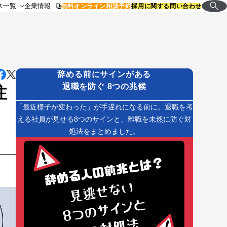
ス一覧
企業情報
無料オンライン相談予約
採用に関する問い合わせ
辞める前にサインがある
退職を防ぐ 8つの兆候
注
「最近様子が変わった」が手遅れになる前に。退職を考
える社員が見せる8つのサインと、離職を未然に防ぐ対
処法をまとめました。