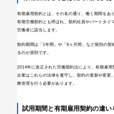
契約期間の上限は原則として3年
高度な専門知識を持つ労働者などは上限5年
有期雇用契約とは、その名の通り、働く期間をあ
有期雇用契約で押さえるべき3つの法律ルール（改正労
有期労働契約とも呼ばれ、契約社員やパートタイ
エン転職・engage
採用戦略・採用
ルール1：通算5年を超えると無期雇用に転換できる
労働者に該当します。
中途採用
採用広報・採用マーケティ
ルール2：不合理な「雇止め」は無効になる（雇止め
契約期間は「1年間」や「6ヶ月間」など個別の契
ルール3：正社員との不合理な待遇差は禁止される（
るのが原則です。
企業が有期雇用契約を結ぶときの4つの重要ポイント
ポイント1：労働条件を雇用契約書で明示する義務
2014年に改正された労働契約法により、有期雇
企業はこれらの法律を遵守し、契約の更新や変更
ポイント2：契約を更新する場合の基準をはっきりさ
務管理を行う必要があります。
ポイント3：「雇止め」をする場合は30日前の予告が
ポイント4：一定の条件を満たせば社会保険への加入
【2024年4月改正】労働条件の明示事項に追加された項
試用期間と有期雇用契約の違い