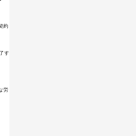
契約
面接・選考・応募者対応
新卒採用
採用代行
了す
な労