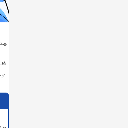
子会
し続
ング