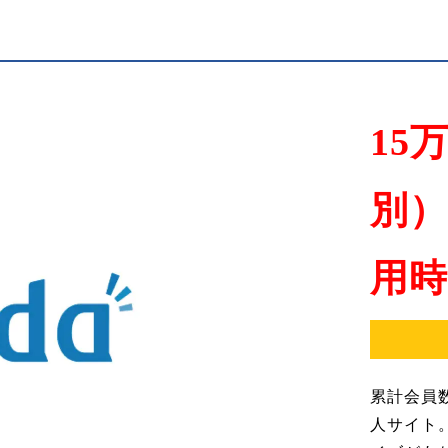
】
15
別
用時
累計会員
人サイト