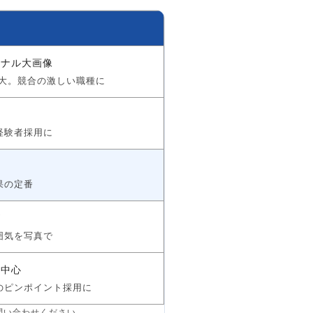
ジナル大画像
最大。競合の激しい職種に
経験者採用に
き
果の定番
ズ
囲気を写真で
ト中心
のピンポイント採用に
問い合わせください。