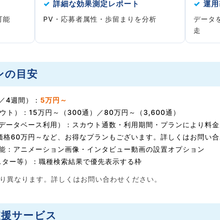
✓
詳細な効果測定レポート
✓
運用
可能
PV・応募者属性・歩留まりを分析
データ
走
ンの目安
／4週間）：
5万円～
ト）：15万円～（300通）／80万円～（3,600通）
トデータベース利用）：スカウト通数・利用期間・プランにより料
別価格60万円～など、お得なプランもございます。詳しくはお問い
機能：アニメーション画像・インタビュー動画の設置オプション
スター等）：職種検索結果で優先表示する枠
より異なります。詳しくはお問い合わせください。
支援サービス