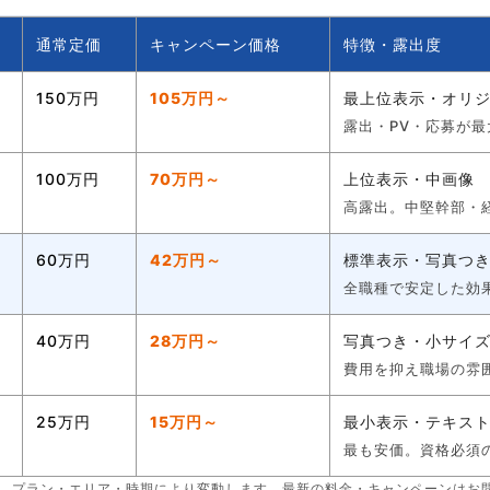
通常定価
キャンペーン価格
特徴・露出度
150万円
105万円～
最上位表示・オリ
露出・PV・応募が
100万円
70万円～
上位表示・中画像
高露出。中堅幹部・
60万円
42万円～
標準表示・写真つ
全職種で安定した効
40万円
28万円～
写真つき・小サイ
費用を抑え職場の雰
25万円
15万円～
最小表示・テキス
最も安価。資格必須
です。プラン・エリア・時期により変動します。最新の料金・キャンペーンはお