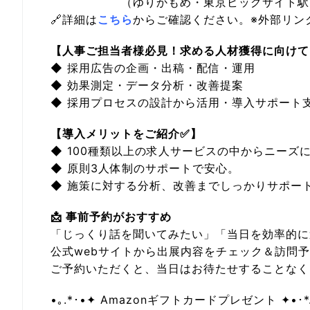
（ゆりかもめ・東京ビッグサイト駅より徒
🔗詳細は
こちら
からご確認ください。※外部リン
【人事ご担当者様必見！求める人材獲得に向けて
◆ 採用広告の企画・出稿・配信・運用
◆ 効果測定・データ分析・改善提案
◆ 採用プロセスの設計から活用・導入サポート
【導入メリットをご紹介✅】
◆ 100種類以上の求人サービスの中からニーズ
◆ 原則3人体制のサポートで安心。
◆ 施策に対する分析、改善までしっかりサポー
📩 事前予約がおすすめ
「じっくり話を聞いてみたい」「当日を効率的に
公式webサイトから出展内容をチェック＆訪問
ご予約いただくと、当日はお待たせすることなく
•｡.*･•✦ Amazonギフトカードプレゼント ✦•･*