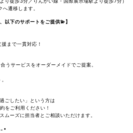
歩3分／りんかい線・国際展示場駅より徒歩7分）
クへ遷移します。
、以下のサポートをご提供💫】
支援まで一貫対応！
に合うサービスをオーダーメイドでご提案。
ト。
過ごしたい」という方は
予約をご利用ください！
スムーズに担当者とご相談いただけます。
.｡•