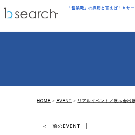
「営業職」の採用と言えば！ｂサー
HOME
>
EVENT
>
リアルイベント／展示会出
＜ 前のEVENT