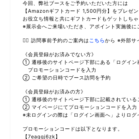
今回、弊社ブースをご予約いただいた方には
【Amazonギフトカード 1,500円分】をプレゼ
お役立ち情報と共にギフトカードもゲットしちゃ
※展示会へご来場いただき、アポイント実施後に
👉🏻 訪問事前予約のご案内は
こちら
から ※外部
《会員登録がお済みでない方》
① 遷移後のサイトページ下部にある「ログイン
プロモーションコードを入力
② ご希望の日時でブース訪問を予約
《会員登録がお済みの方》
① 遷移後のサイトページ下部に記載されている
② マイページにてプロモーションコードを入力
※未ログインの際は「ログイン画面へ」よりログ
プロモーションコードは以下となります。
【7eaggj6zk】