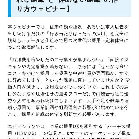
り方ウェビナー】
本ウェビナーでは、従来の勘や経験、あるいは求人広告を
出し続けるだけの「行き当たりばったりの採用」を完全に
脱却し、データと仕組みで勝つ次世代の採用・定着体制に
ついて徹底解説します。
「採用費を増やしたのに母集団が集まらない」「面接ドタ
キャンや内定辞退が減らない」、さらには「せっかく高い
コストをかけて採用した優秀な中途社員や専門職が、すぐ
に辞めてしまう」といった課題に直面していませんか？ 労
働人口が減少し、採用競合がひしめく中で、これまでの属
目的な手法や現場任せの選考フローだけでは競合他社に優
秀な人材を奪われ続けてしまいます。人手不足や離職の連
鎖が原因で、事業計画や組織運営に影響が出始めている今
こそ、採用と組織の体制を刷新する必要があります。
本セッションでは、企業の採用DXを牽引する「ハーモス採
用（HRMOS）」の知見と、bサーチのマーケティング視点