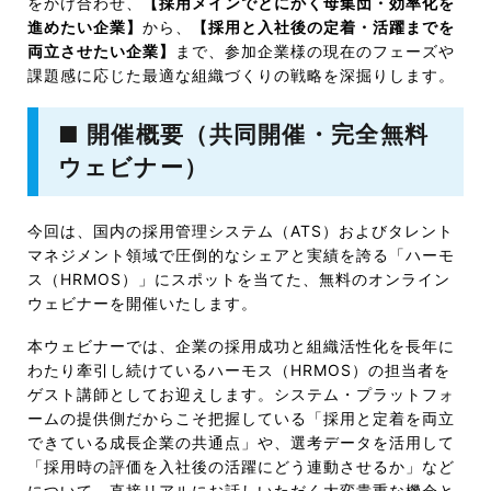
をかけ合わせ、
【採用メインでとにかく母集団・効率化を
進めたい企業】
から、
【採用と入社後の定着・活躍までを
両立させたい企業】
まで、参加企業様の現在のフェーズや
課題感に応じた最適な組織づくりの戦略を深掘りします。
■ 開催概要（共同開催・完全無料
ウェビナー）
今回は、国内の採用管理システム（ATS）およびタレント
マネジメント領域で圧倒的なシェアと実績を誇る「ハーモ
ス（HRMOS）」にスポットを当てた、無料のオンライン
ウェビナーを開催いたします。
本ウェビナーでは、企業の採用成功と組織活性化を長年に
わたり牽引し続けているハーモス（HRMOS）の担当者を
ゲスト講師としてお迎えします。システム・プラットフォ
ームの提供側だからこそ把握している「採用と定着を両立
できている成長企業の共通点」や、選考データを活用して
「採用時の評価を入社後の活躍にどう連動させるか」など
について、直接リアルにお話しいただく大変貴重な機会と