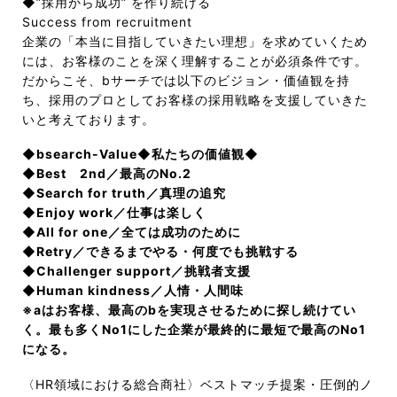
◆”採用から成功” を作り続ける
Success from recruitment
企業の「本当に目指していきたい理想」を求めていくため
には、お客様のことを深く理解することが必須条件です。
だからこそ、bサーチでは以下のビジョン・価値観を持
ち、採用のプロとしてお客様の採用戦略を支援していきた
いと考えております。
◆bsearch-Value◆私たちの価値観◆
◆Best 2nd／最高のNo.2
◆Search for truth／真理の追究
◆Enjoy work／仕事は楽しく
◆All for one／全ては成功のために
◆Retry／できるまでやる・何度でも挑戦する
◆Challenger support／挑戦者支援
◆Human kindness／人情・人間味
※aはお客様、最高のbを実現させるために探し続けてい
く。最も多くNo1にした企業が最終的に最短で最高のNo1
になる。
〈HR領域における総合商社〉ベストマッチ提案・圧倒的ノ