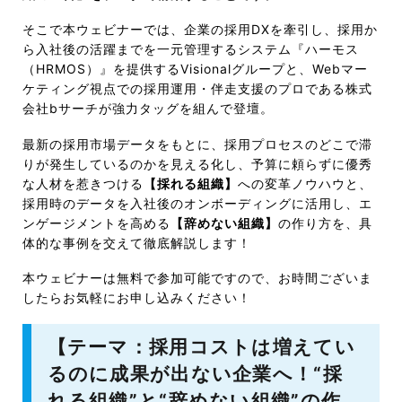
そこで本ウェビナーでは、企業の採用DXを牽引し、採用か
ら入社後の活躍までを一元管理するシステム『ハーモス
（HRMOS）』を提供するVisionalグループと、Webマー
ケティング視点での採用運用・伴走支援のプロである株式
会社bサーチが強力タッグを組んで登壇。
最新の採用市場データをもとに、採用プロセスのどこで滞
りが発生しているのかを見える化し、予算に頼らずに優秀
な人材を惹きつける
【採れる組織】
への変革ノウハウと、
採用時のデータを入社後のオンボーディングに活用し、エ
ンゲージメントを高める
【辞めない組織】
の作り方を、具
体的な事例を交えて徹底解説します！
本ウェビナーは無料で参加可能ですので、お時間ございま
したらお気軽にお申し込みください！
【テーマ：採用コストは増えてい
るのに成果が出ない企業へ！“採
れる組織”と“辞めない組織”の作