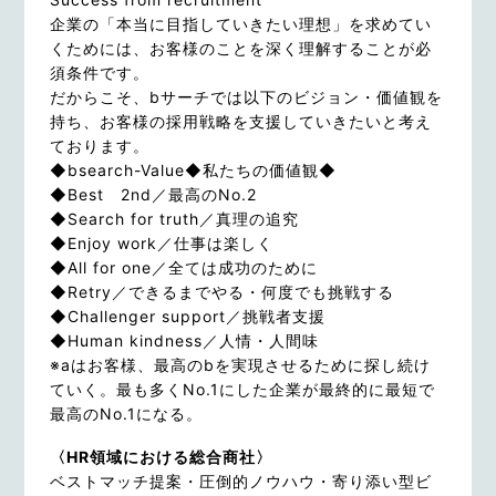
企業の「本当に目指していきたい理想」を求めてい
くためには、お客様のことを深く理解することが必
須条件です。
だからこそ、bサーチでは以下のビジョン・価値観を
持ち、お客様の採用戦略を支援していきたいと考え
ております。
◆bsearch-Value◆私たちの価値観◆
◆Best 2nd／最高のNo.2
◆Search for truth／真理の追究
◆Enjoy work／仕事は楽しく
◆All for one／全ては成功のために
◆Retry／できるまでやる・何度でも挑戦する
◆Challenger support／挑戦者支援
◆Human kindness／人情・人間味
※aはお客様、最高のbを実現させるために探し続け
ていく。最も多くNo.1にした企業が最終的に最短で
最高のNo.1になる。
〈HR領域における総合商社〉
ベストマッチ提案・圧倒的ノウハウ・寄り添い型ビ