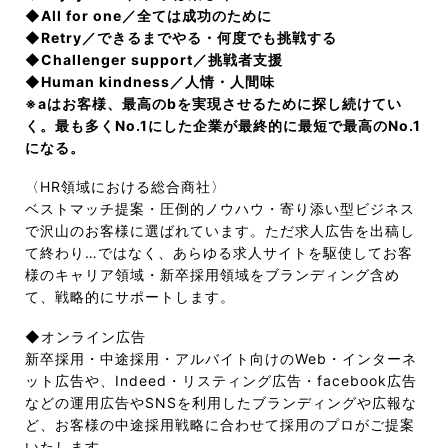
◆All for one／全ては成功のために
◆Retry／できるまでやる・何度でも挑戦する
◆Challenger support／挑戦者支援
◆Human kindness／人情・人間味
※aはお客様、最高のbを実現させるために探し続けてい
く。最も多くNo.1にした企業が最終的に最短で最高のNo.1
になる。
〈HR領域における総合商社〉
ベストマッチ提案・圧倒的ノウハウ・寄り添い型ビジネス
で沢山のお客様に選ばれています。ただ求人広告を出稿し
て終わり…ではなく、あらゆる求人サイトを駆使してお客
様のキャリア領域・新卒採用領域をブランディング含め
て、戦略的にサポートします。
◆オンライン広告
新卒採用・中途採用・アルバイト向けのWeb・インターネ
ット広告や、Indeed・リスティング広告・facebook広告
などの運用広告やSNSを利用したブランディングや広報な
ど、お客様の中途採用戦略に合わせて採用のプロがご提案
いたします。