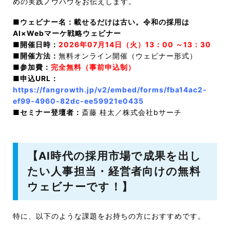
めの実践ノウハウをお伝えします。
■ウェビナー名：載せるだけは古い。令和の採用は
AI×Webマーケ戦略ウェビナー
■開催日時：
2026年07月14日（火）13：00 ～13：30
■開催方法：
無料オンライン開催（ウェビナー形式）
■参加費：
完全無料（事前申込制）
■申込URL：
https://fangrowth.jp/v2/embed/forms/fba14ac2-
ef99-4960-82dc-ee59921e0435
■
セミナー登壇者：
斎藤 桂太／株式会社bサーチ
【AI時代の採用市場で成果を出し
たい人事担当・経営者向けの無料
ウェビナーです！】
特に、以下のような課題をお持ちの方におすすめです。