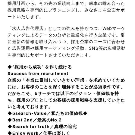
採用計画から、その先の業績向上まで、歯車の噛み合った
採用戦略を専門的にプランニングし、みなさまを全面サポ
ートいたします。
「求人広告代理店」としての強みを持ちつつ、Webマーケ
ティングによるデータの分析と最適化を行う企業です。常
に最新の情報を取り入れつつ、採用企業のニーズに合わせ
た広告運用や採用マーケティング活動、SNS等の広報活動
を専門的にサポートさせていただきます。
◆”採用から成功” を作り続ける
Success from recruitment
企業の「本当に目指していきたい理想」を求めていくため
には、お客様のことを深く理解することが必須条件です。
だからこそ、bサーチでは以下のビジョン・価値観を持
ち、採用のプロとしてお客様の採用戦略を支援していきた
いと考えております。
◆bsearch-Value／私たちの価値観◆
◆Best 2nd／最高のNo.2
◆Search for truth／真理の追究
◆Enjoy work／仕事は楽しく