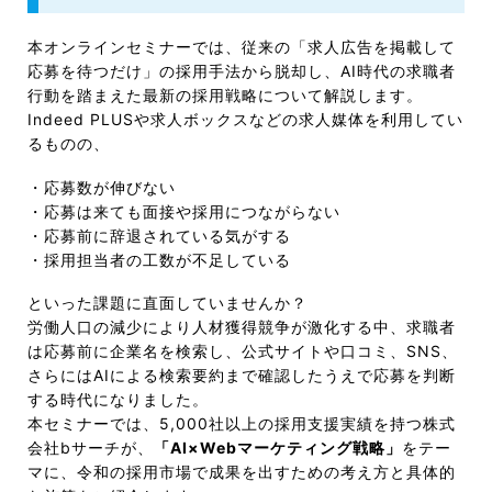
本オンラインセミナーでは、従来の「求人広告を掲載して
応募を待つだけ」の採用手法から脱却し、AI時代の求職者
行動を踏まえた最新の採用戦略について解説します。
Indeed PLUSや求人ボックスなどの求人媒体を利用してい
るものの、
・応募数が伸びない
・応募は来ても面接や採用につながらない
・応募前に辞退されている気がする
・採用担当者の工数が不足している
といった課題に直面していませんか？
労働人口の減少により人材獲得競争が激化する中、求職者
は応募前に企業名を検索し、公式サイトや口コミ、SNS、
さらにはAIによる検索要約まで確認したうえで応募を判断
する時代になりました。
本セミナーでは、5,000社以上の採用支援実績を持つ株式
会社bサーチが、
「AI×Webマーケティング戦略」
をテー
マに、令和の採用市場で成果を出すための考え方と具体的