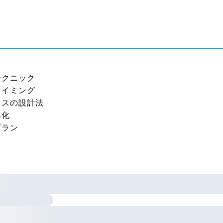
テクニック
タイミング
セスの設計法
み化
プラン