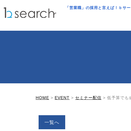
「営業職」の採用と言えば！ｂサー
HOME
>
EVENT
>
セミナー配信
>
低予算でも
一覧へ