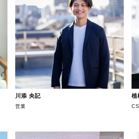
川添 央記
植
営業
C