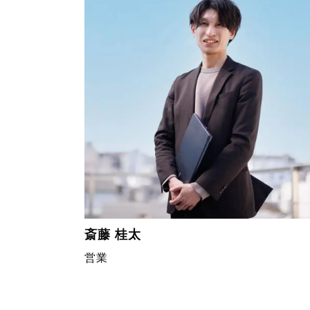
斎藤 桂太
営業