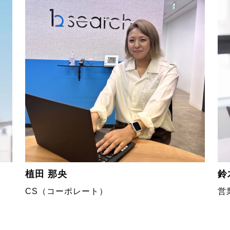
植田 那央
鈴
CS（コーポレート）
営