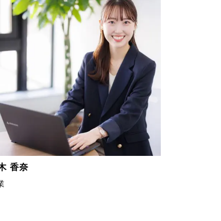
木 香奈
業