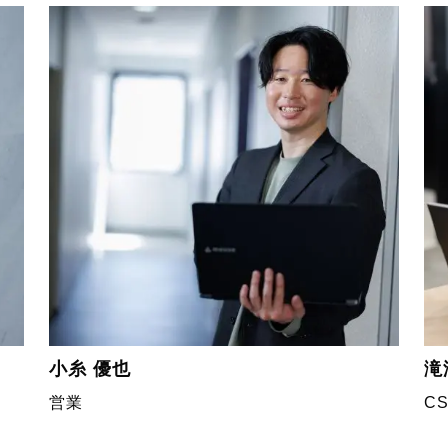
小糸 優也
滝
営業
C