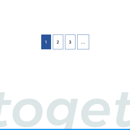
1
2
3
...